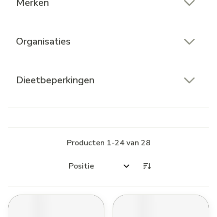
Merken
filter
Organisaties
filter
Dieetbeperkingen
filter
Producten
1
-
24
van
28
Sorteer op: