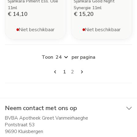
Sjankara Piment Ess. Olie
Sjankara Good Night
11ml
Synergie 11ml
€ 14,10
€ 15,20
Niet beschikbaar
Niet beschikbaar
Toon
per pagina
Pagina's
U lees momenteel pagina
Pagina
1
2
Neem contact met ons op
BVBA Apotheek Greet Vanmeirhaeghe
Pontstraat 53
9690
Kluisbergen