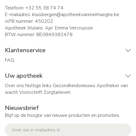
Telefoon:
+32 55 38 74 74
E-mailadres:
kluisbergen@
apotheekvanmeirhaeghe.be
APB nummer:
450202
Apotheek titularis:
Apr. Emma Vercruysse
BTW nummer:
BE0849382478
Klantenservice
FAQ
Uw apotheek
Over ons
Nuttige links
Gezondheidsnieuws
Apotheker van
wacht
Voorschrift
Zorgtarieven
Nieuwsbrief
Blijf op de hoogte van nieuwe producten en promoties
E-mail adres