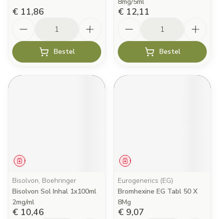
8mg/5ml
€ 11,86
€ 12,11
Aantal
Aantal
Bestel
Bestel
Geneesmiddel
Geneesmiddel
Bisolvon, Boehringer
Eurogenerics (EG)
Bisolvon Sol Inhal 1x100ml
Bromhexine EG Tabl 50 X
2mg/ml
8Mg
€ 10,46
€ 9,07