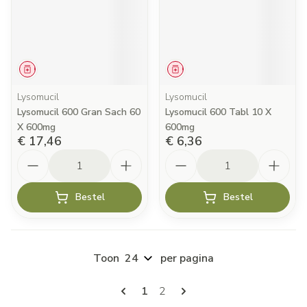
Geneesmiddel
Geneesmiddel
Lysomucil
Lysomucil
Lysomucil 600 Gran Sach 60
Lysomucil 600 Tabl 10 X
X 600mg
600mg
€ 17,46
€ 6,36
Aantal
Aantal
Bestel
Bestel
Toon
per pagina
Pagina's
U lees momenteel pagina
Pagina
1
2