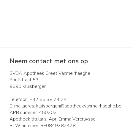
Neem contact met ons op
BVBA Apotheek Greet Vanmeirhaeghe
Pontstraat 53
9690
Kluisbergen
Telefoon:
+32 55 38 74 74
E-mailadres:
kluisbergen@
apotheekvanmeirhaeghe.be
APB nummer:
450202
Apotheek titularis:
Apr. Emma Vercruysse
BTW nummer:
BE0849382478