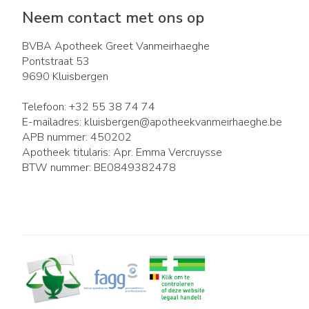
Neem contact met ons op
BVBA Apotheek Greet Vanmeirhaeghe
Pontstraat 53
9690
Kluisbergen
Telefoon:
+32 55 38 74 74
E-mailadres:
kluisbergen@
apotheekvanmeirhaeghe.be
APB nummer:
450202
Apotheek titularis:
Apr. Emma Vercruysse
BTW nummer:
BE0849382478