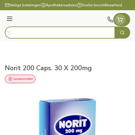
Ga naar de inhoud
Veilige betalingen
Apothekersadvies
Snelle beschikbaarheid
Menu
Zoek
Product, merk, categorie...
Norit 200 Caps. 30 X 200mg
Geneesmiddel