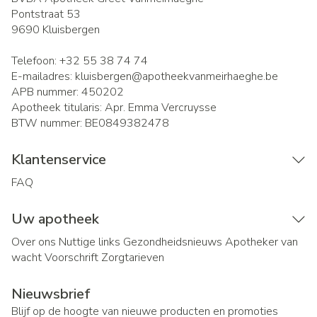
Pontstraat 53
9690
Kluisbergen
Telefoon:
+32 55 38 74 74
E-mailadres:
kluisbergen@
apotheekvanmeirhaeghe.be
APB nummer:
450202
Apotheek titularis:
Apr. Emma Vercruysse
BTW nummer:
BE0849382478
Klantenservice
FAQ
Uw apotheek
Over ons
Nuttige links
Gezondheidsnieuws
Apotheker van
wacht
Voorschrift
Zorgtarieven
Nieuwsbrief
Blijf op de hoogte van nieuwe producten en promoties