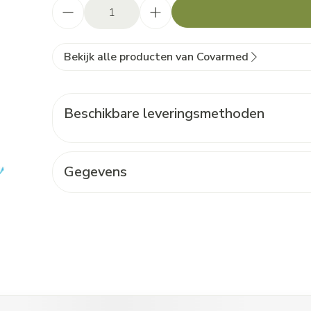
Aantal
Bekijk alle producten van Covarmed
Beschikbare leveringsmethoden
Gegevens
t de tabtoets. Je kunt de carrousel overslaan of direct naar de c