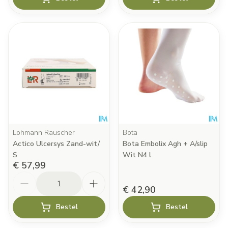
Lohmann Rauscher
Bota
Actico Ulcersys Zand-wit/
Bota Embolix Agh + A/slip
S
Wit N4 l
€ 57,99
Aantal
€ 42,90
Bestel
Bestel