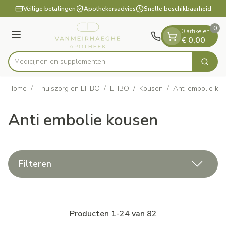
Dia 1 van 1
Ga naar de inhoud
Veilige betalingen
Apothekersadvies
Snelle beschikbaarheid
0
0 artikelen
Menu
€ 0,00
Medicijnen
Zoek
Product, merk, categorie...
Home
/
Thuiszorg en EHBO
/
EHBO
/
Kousen
/
Anti embolie ko
Anti embolie kousen
Filteren
Producten
1
-
24
van
82