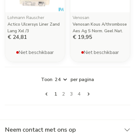
Lohmann Rauscher
Venosan
Actico Ulcersys Liner Zand
Venosan Kous A/thrombose
Lang Xxl /3
Aes Ag S Norm. Geel Nat.
€ 24,81
€ 19,95
Niet beschikbaar
Niet beschikbaar
Toon
per pagina
Pagina's
U lees momenteel pagina
Pagina
Pagina
Pagina
1
2
3
4
Neem contact met ons op