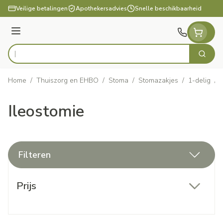
Ga naar de inhoud
Veilige betalingen
Apothekersadvies
Snelle beschikbaarheid
Menu
Zoek
Product, merk, categorie...
Home
/
Thuiszorg en EHBO
/
Stoma
/
Stomazakjes
/
1-delig
/
Ileostomie
Filteren
Doorgaan naar productlijst
Prijs
filter