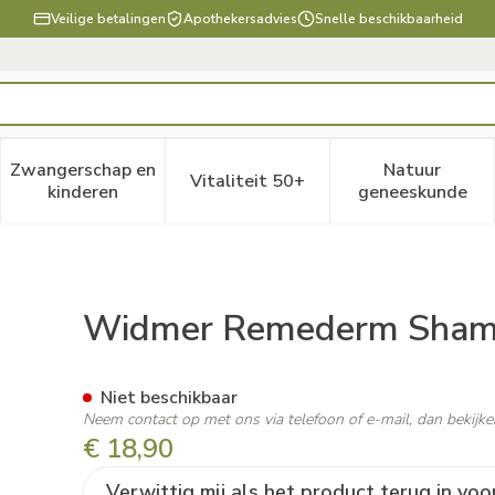
Veilige betalingen
Apothekersadvies
Snelle beschikbaarheid
Zwangerschap en
Natuur
Vitaliteit 50+
, verzorging en hygiëne categorie
enu voor Dieet, voeding en vitamines categorie
Toon submenu voor Zwangerschap en kinderen ca
Toon submenu voor Vitaliteit
Toon subm
kinderen
geneeskunde
 Parf 150ml
Widmer Remederm Sham
Niet beschikbaar
Neem contact op met ons via telefoon of e-mail, dan bekij
€ 18,90
Verwittig mij als het product terug in voo