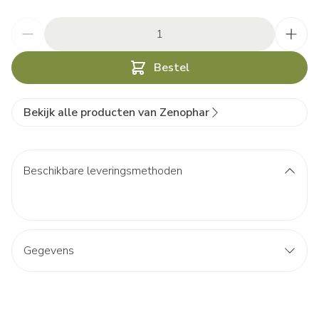
Aantal
Bestel
Bekijk alle producten van Zenophar
Beschikbare leveringsmethoden
Gegevens
CNK
2209419
Organisaties
ID PHAR, Zenophar BVBA