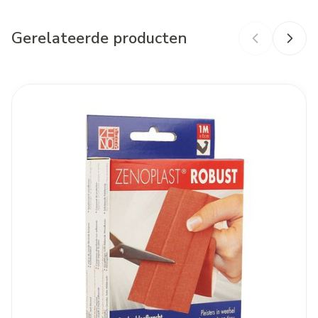
Gerelateerde producten
Merken
Zenophar
Breedte
88 mm
Navigeren door de elementen van de carrousel is mogelijk met d
Druk om carrousel over te slaan
Druk op om naar carrouselnavigatie te gaan
Lengte
123 mm
Diepte
32 mm
Behoud
Kamertemperatuur (15°C - 25°C)