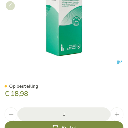
Actiproct Gel Can 45ml
Op bestelling
€ 18,98
Aantal
Bestel