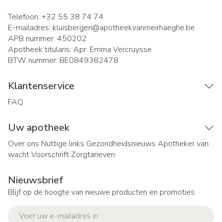
Telefoon:
+32 55 38 74 74
E-mailadres:
kluisbergen@
apotheekvanmeirhaeghe.be
APB nummer:
450202
Apotheek titularis:
Apr. Emma Vercruysse
BTW nummer:
BE0849382478
Klantenservice
FAQ
Uw apotheek
Over ons
Nuttige links
Gezondheidsnieuws
Apotheker van
wacht
Voorschrift
Zorgtarieven
Nieuwsbrief
Blijf op de hoogte van nieuwe producten en promoties
E-mail adres