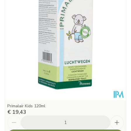
Diepte
94 mm
Hoeveelheid
30
Verpakking
Behoud
Kamertemperatuur (15°C - 25°C)
Primalair Kids 120ml
€ 19,43
Aantal