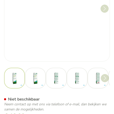
View larger image
View larger image
View larger image
View larger image
View lar
Kalip'tus Lotion Nf 30ml
Niet beschikbaar
Neem contact op met ons via telefoon of e-mail, dan bekijken we
samen de mogelijkheden.