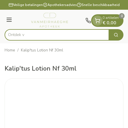
Dia 1 van 1
Ga naar de inhoud
Veilige betalingen
Apothekersadvies
Snelle beschikbaarheid
0
0 artikelen
Menu
€ 0,00
Zoek
Product, merk, categorie...
Home
/
Kalip'tus Lotion Nf 30ml
Kalip'tus Lotion Nf 30ml