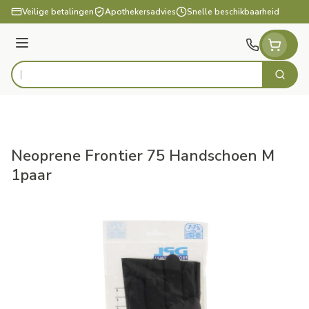
Ga naar de inhoud
Veilige betalingen
Apothekersadvies
Snelle beschikbaarheid
Menu
Zoek
Product, merk, categorie...
Neoprene Frontier 75 Handschoen M
1paar