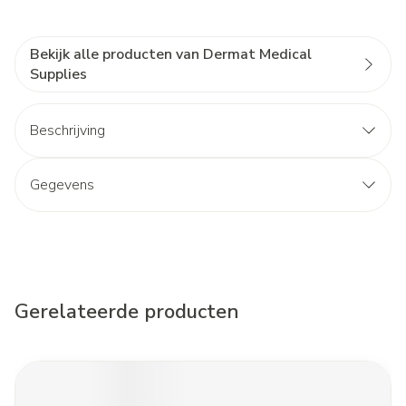
Bekijk alle producten van Dermat Medical
Supplies
Beschrijving
Gegevens
Gerelateerde producten
Navigeren door de elementen van de carrousel is mogelijk met d
Druk om carrousel over te slaan
Druk op om naar carrouselnavigatie te gaan