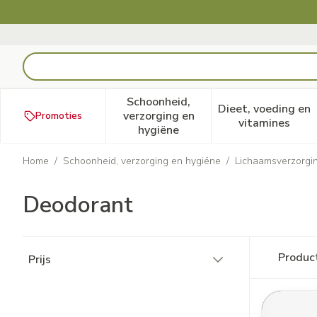
Ga naar de inhoud
Product, merk, categorie...
Schoonheid,
Dieet, voeding en
verzorging en
Promoties
Toon submenu voor Schoonheid
Toon subm
vitamines
hygiëne
Home
/
Schoonheid, verzorging en hygiëne
/
Lichaamsverzorgi
Deodorant
Doorgaan naar productlijst
Produc
Prijs
filter