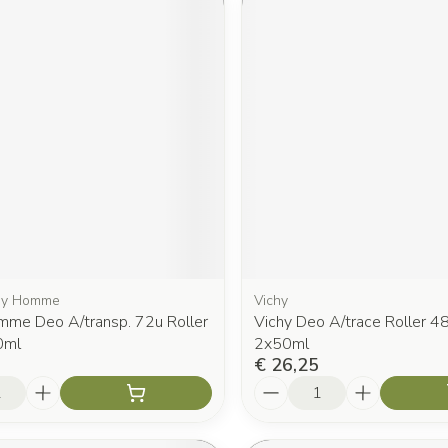
chy Homme
Vichy
mme Deo A/transp. 72u Roller
Vichy Deo A/trace Roller 4
0ml
2x50ml
€ 26,25
Aantal