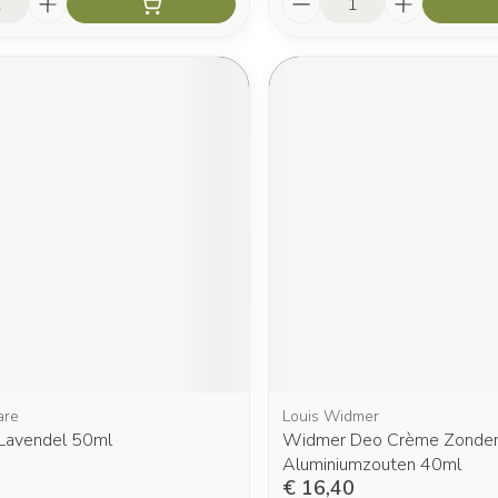
are
Louis Widmer
Lavendel 50ml
Widmer Deo Crème Zonde
Aluminiumzouten 40ml
€ 16,40