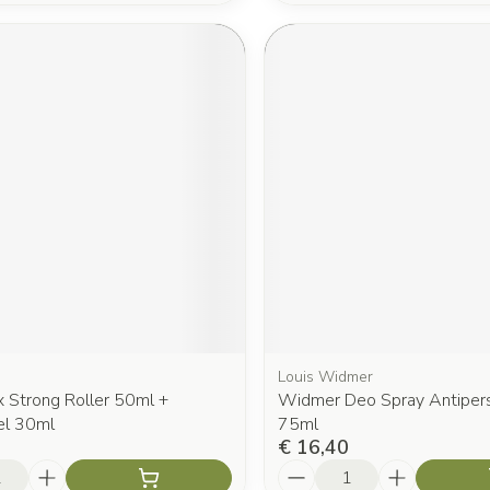
Louis Widmer
x Strong Roller 50ml +
Widmer Deo Spray Antipers
el 30ml
75ml
€ 16,40
Aantal