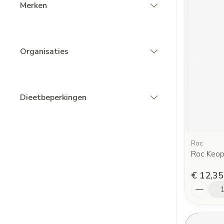
Merken
filter
Organisaties
filter
Dieetbeperkingen
filter
Roc
Roc Keop
€ 12,35
Aantal