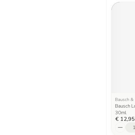
Bausch &
Bausch L
30ml
€ 12,95
Aantal