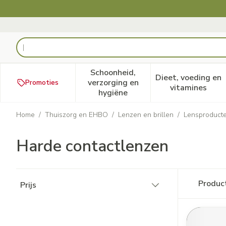
Ga naar de inhoud
Product, merk, categorie...
Schoonheid,
Dieet, voeding en
verzorging en
Promoties
Toon submenu voor Schoonheid
Toon subm
vitamines
hygiëne
Home
/
Thuiszorg en EHBO
/
Lenzen en brillen
/
Lensproduct
Harde contactlenzen
Doorgaan naar productlijst
Produc
Prijs
filter