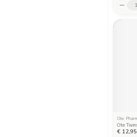
Aantal
Ote, Phar
Ote Twins
€ 12,95