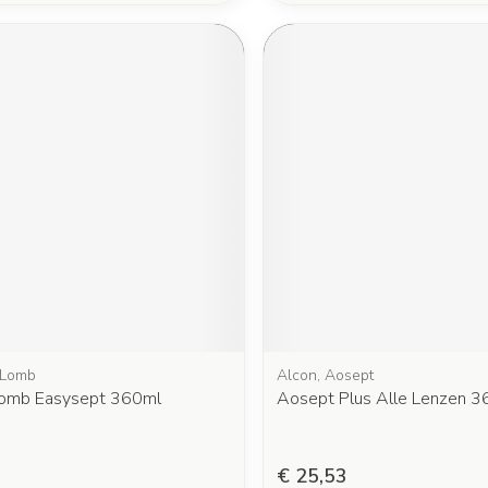
 Lomb
Alcon, Aosept
omb Easysept 360ml
Aosept Plus Alle Lenzen 3
€ 25,53