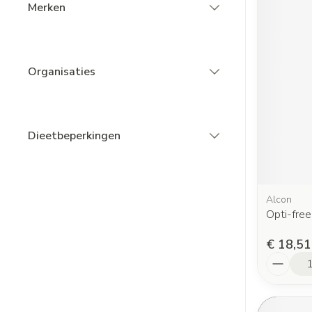
Merken
filter
Organisaties
filter
Dieetbeperkingen
filter
Alcon
Opti-fre
€ 18,51
Aantal