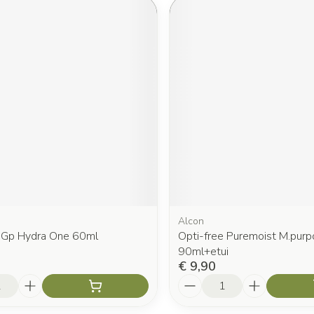
Alcon
Gp Hydra One 60ml
Opti-free Puremoist M.purp
90ml+etui
€ 9,90
Aantal