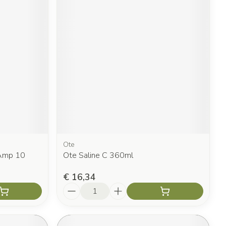
Ote
 Amp 10
Ote Saline C 360ml
€ 16,34
Aantal