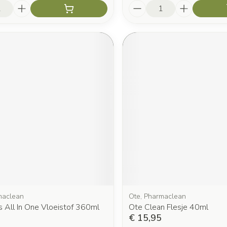
Aantal
maclean
Ote, Pharmaclean
 All In One Vloeistof 360ml
Ote Clean Flesje 40ml
€ 15,95