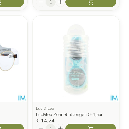
Luc & Léa
Luc&lea Zonnebril Jongen 0-1jaar
€ 14,24
Aantal