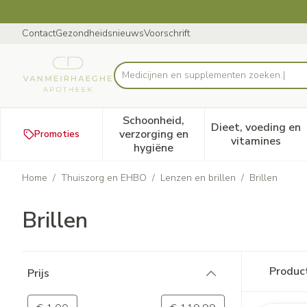
Ga naar de inhoud
Dia 1 van 1
Contact
Gezondheidsnieuws
Voorschrift
Product, merk, categorie...
Schoonheid,
Dieet, voeding en
verzorging en
Promoties
Toon submenu voor Schoonheid
Toon subm
vitamines
hygiëne
Home
/
Thuiszorg en EHBO
/
Lenzen en brillen
/
Brillen
Brillen
Doorgaan naar productlijst
Produc
Prijs
filter