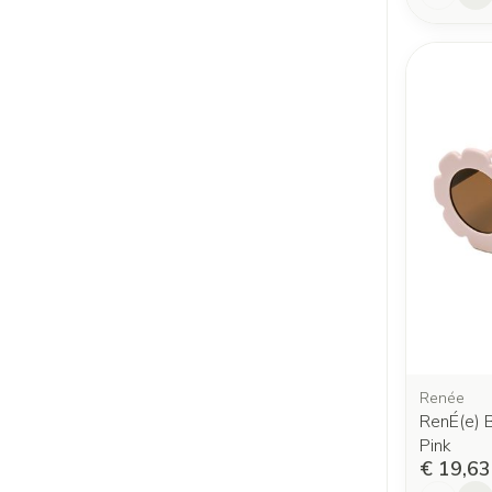
Renée
RenÉ(e) B
Pink
€ 19,63
Aantal