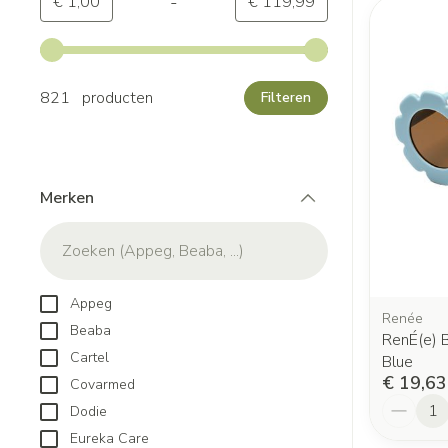
-
Minimumwaarde
Maximale waarde
€ 1,00
€ 119,99
Gebruik de pijltjestoetsen links en rechts om de minimale
821 producten
Filteren
Merken
filter
Appeg
Renée
Beaba
RenÉ(e) B
Cartel
Blue
€ 19,63
Covarmed
Aantal
Dodie
Eureka Care