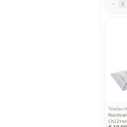
Aantal
Teleflex M
Ruschcare
Ch12+so