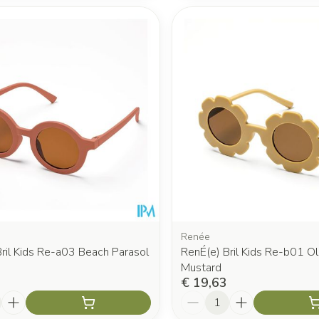
Renée
ril Kids Re-a03 Beach Parasol
RenÉ(e) Bril Kids Re-b01 Ol
Mustard
€ 19,63
Aantal