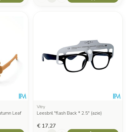
Vitry
utumn Leaf
Leesbril "flash Back * 2.5" (azie)
€ 17,27
Aantal