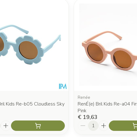
 en maximale prijswaarden aan te passen.
Renée
ril Kids Re-b05 Cloudless Sky
RenÉ(e) Bril Kids Re-a04 Fi
Pink
€ 19,63
Aantal