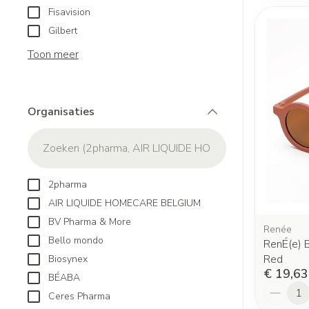
Fisavision
Gilbert
Toon meer
Organisaties
filter
2pharma
AIR LIQUIDE HOMECARE BELGIUM
BV Pharma & More
Renée
Bello mondo
RenÉ(e) B
Red
Biosynex
€ 19,63
BÉABA
Aantal
Ceres Pharma