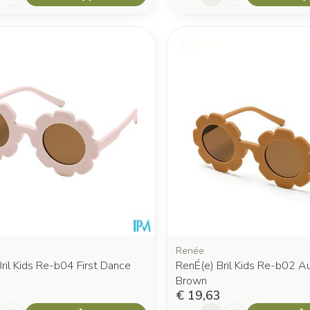
Renée
ril Kids Re-b04 First Dance
RenÉ(e) Bril Kids Re-b02 A
Brown
€ 19,63
Aantal