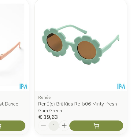
Renée
rst Dance
RenÉ(e) Bril Kids Re-b06 Minty-fresh
Gum Green
€ 19,63
Aantal