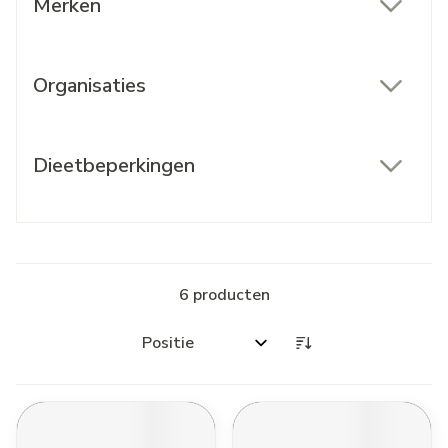
Merken
filter
Organisaties
filter
Dieetbeperkingen
filter
6
producten
Sorteer op: