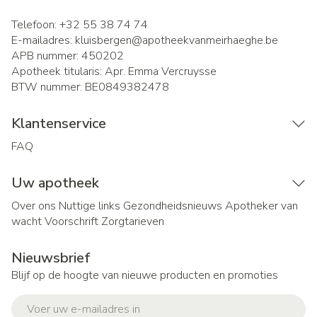
Telefoon:
+32 55 38 74 74
E-mailadres:
kluisbergen@
apotheekvanmeirhaeghe.be
APB nummer:
450202
Apotheek titularis:
Apr. Emma Vercruysse
BTW nummer:
BE0849382478
Klantenservice
FAQ
Uw apotheek
Over ons
Nuttige links
Gezondheidsnieuws
Apotheker van
wacht
Voorschrift
Zorgtarieven
Nieuwsbrief
Blijf op de hoogte van nieuwe producten en promoties
E-mail adres