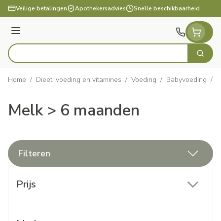
Ga naar de inhoud
Veilige betalingen
Apothekersadvies
Snelle beschikbaarheid
Menu
Zoek
Product, merk, categorie...
Home
/
Dieet, voeding en vitamines
/
Voeding
/
Babyvoeding
/
M
Melk > 6 maanden
Filteren
Doorgaan naar productlijst
Prijs
filter