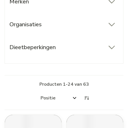
Merken
filter
Organisaties
filter
Dieetbeperkingen
filter
Producten
1
-
24
van
63
Sorteer op: