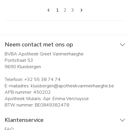
Pagina's
U lees momenteel pagina
Pagina
Pagina
1
2
3
Neem contact met ons op
BVBA Apotheek Greet Vanmeirhaeghe
Pontstraat 53
9690
Kluisbergen
Telefoon:
+32 55 38 74 74
E-mailadres:
kluisbergen@
apotheekvanmeirhaeghe.be
APB nummer:
450202
Apotheek titularis:
Apr. Emma Vercruysse
BTW nummer:
BE0849382478
Klantenservice
FAQ