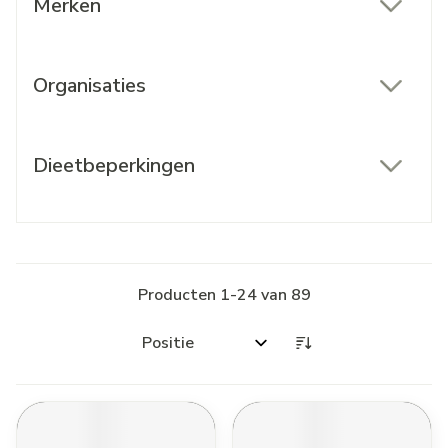
Merken
filter
Organisaties
filter
Dieetbeperkingen
filter
Producten
1
-
24
van
89
Sorteer op: