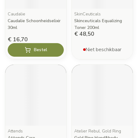
Caudalie
SkinCeuticals
Caudalie Schoonheidselixir
Skinceuticals Equalizing
30ml
Toner 200ml
€ 48,50
€ 16,70
Niet beschikbaar
Bestel
Attends
Atelier Rebul, Gold Ring
Attends Care
Gold Ring Hand&body