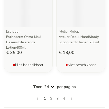
Esthederm
Atelier Rebul
Esthederm Osmo Maxi
Atelier Rebul Hand&body
Desensibiliserende
Lotion Jardin Imper. 200ml
Lotion400ml
€ 39,00
€ 18,00
Niet beschikbaar
Niet beschikbaar
Toon
per pagina
Pagina's
U lees momenteel pagina
Pagina
Pagina
Pagina
1
2
3
4