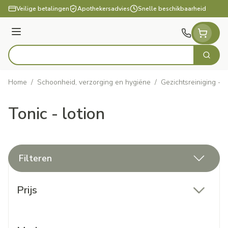
Ga naar de inhoud
Veilige betalingen
Apothekersadvies
Snelle beschikbaarheid
Menu
Zoek
Product, merk, categorie...
Home
/
Schoonheid, verzorging en hygiëne
/
Gezichtsreiniging - 
Tonic - lotion
Filteren
Doorgaan naar productlijst
Prijs
filter