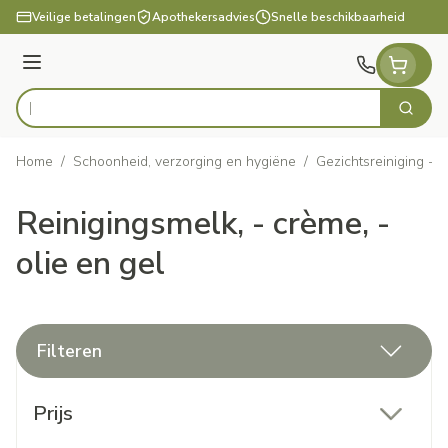
Ga naar de inhoud
Veilige betalingen
Apothekersadvies
Snelle beschikbaarheid
Menu
Zoek
Product, merk, categorie...
Home
/
Schoonheid, verzorging en hygiëne
/
Gezichtsreiniging - 
Reinigingsmelk, - crème, -
olie en gel
Filteren
Doorgaan naar productlijst
Prijs
filter