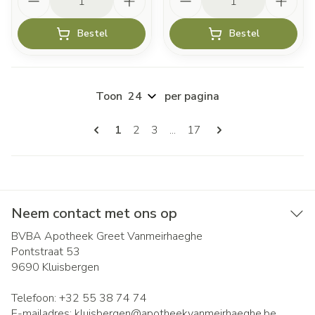
Bestel
Bestel
Toon
per pagina
Pagina's
U lees momenteel pagina
Pagina
Pagina
Pagina
1
2
3
...
17
Neem contact met ons op
BVBA Apotheek Greet Vanmeirhaeghe
Pontstraat 53
9690
Kluisbergen
Telefoon:
+32 55 38 74 74
E-mailadres:
kluisbergen@
apotheekvanmeirhaeghe.be