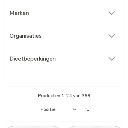
Merken
filter
Organisaties
filter
Dieetbeperkingen
filter
Producten
1
-
24
van
388
Sorteer op: