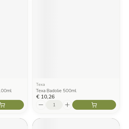
Texa
 100ml
Texa Badolie 500ml
€ 10,26
Aantal