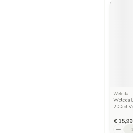
Weleda
Weleda L
200ml V
€ 15,99
Aantal