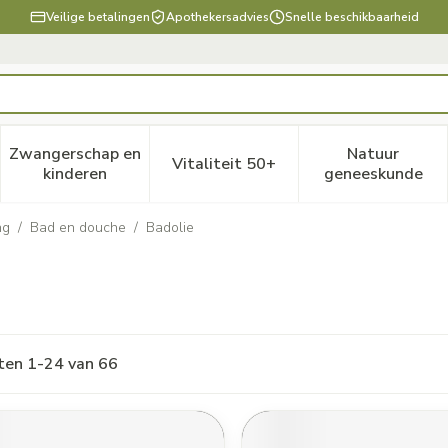
Veilige betalingen
Apothekersadvies
Snelle beschikbaarheid
Zwangerschap en
Natuur
Vitaliteit 50+
, verzorging en hygiëne categorie
enu voor Dieet, voeding en vitamines categorie
Toon submenu voor Zwangerschap en kinderen ca
Toon submenu voor Vitaliteit
Toon subm
kinderen
geneeskunde
ng
/
Bad en douche
/
Badolie
ten
1
-
24
van
66