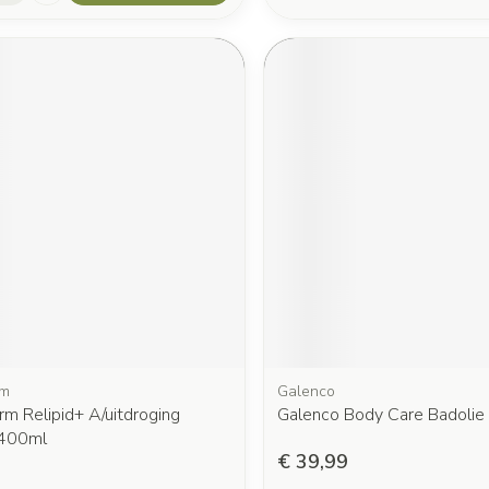
rm
Galenco
m Relipid+ A/uitdroging
Galenco Body Care Badolie 
 400ml
€ 39,99