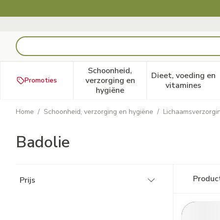
Ga naar de inhoud
Product, merk, categorie...
Schoonheid,
Dieet, voeding en
verzorging en
Promoties
Toon submenu voor Schoonheid
Toon subm
vitamines
hygiëne
Home
/
Schoonheid, verzorging en hygiëne
/
Lichaamsverzorgi
Badolie
Doorgaan naar productlijst
Produc
Prijs
filter