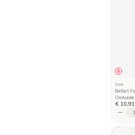
Genees
Smb
Befact F
Omhulde 
€ 10,91
Aantal