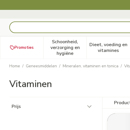
Ga naar de inhoud
Product, merk, categorie...
Schoonheid,
Dieet, voeding en
verzorging en
Promoties
Toon submenu voor Schoonheid
Toon subm
vitamines
hygiëne
Home
/
Geneesmiddelen
/
Mineralen, vitaminen en tonica
/
Vi
Vitaminen
Doorgaan naar productlijst
Produc
Prijs
filter