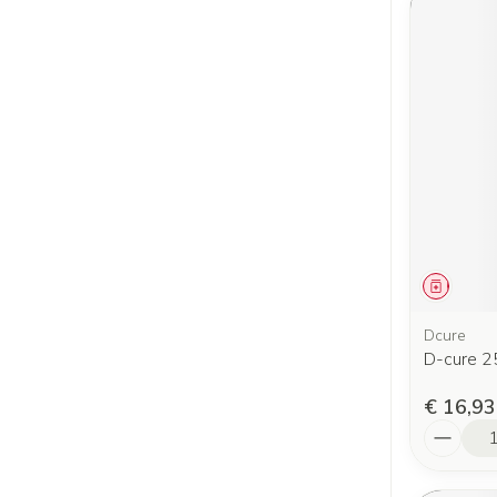
Genees
Dcure
D-cure 25
€ 16,93
Aantal