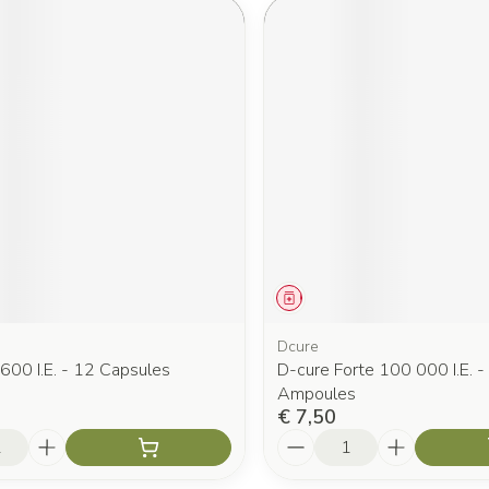
middel
Geneesmiddel
Dcure
600 I.E. - 12 Capsules
D-cure Forte 100 000 I.E. -
Ampoules
€ 7,50
Aantal