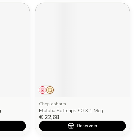
Geneesmiddel
Op voorschrift
Cheplapharm
g
Etalpha Softcaps 50 X 1 Mcg
€ 22,68
Reserveer