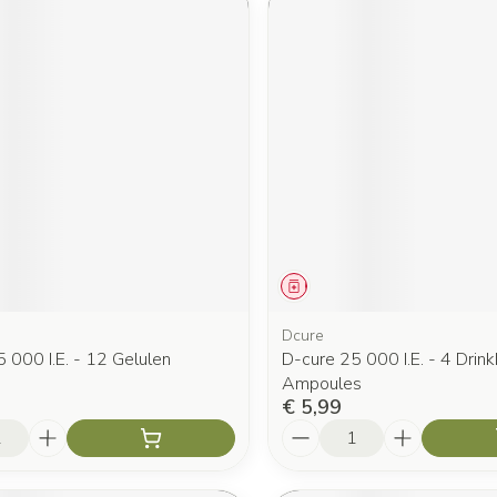
middel
Geneesmiddel
Dcure
 000 I.E. - 12 Gelulen
D-cure 25 000 I.E. - 4 Drin
Ampoules
€ 5,99
Aantal