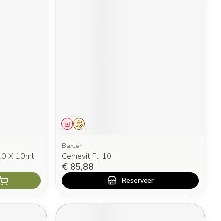
Geneesmiddel
Op voorschrift
Baxter
10 X 10ml
Cernevit Fl. 10
€ 85,88
Reserveer