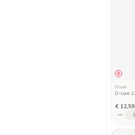
Genees
Dcure
D-cure 12
€ 12,59
Aantal