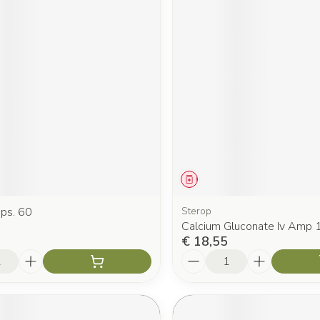
middel
Geneesmiddel
aps. 60
Sterop
Calcium Gluconate Iv Amp 
€ 18,55
Aantal