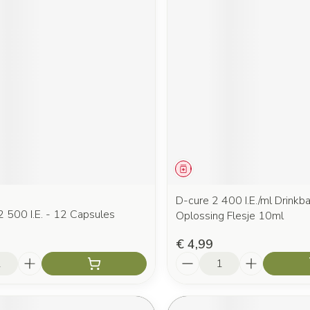
middel
Geneesmiddel
D-cure 2 400 I.E./ml Drinkb
 500 I.E. - 12 Capsules
Oplossing Flesje 10ml
€ 4,99
Aantal