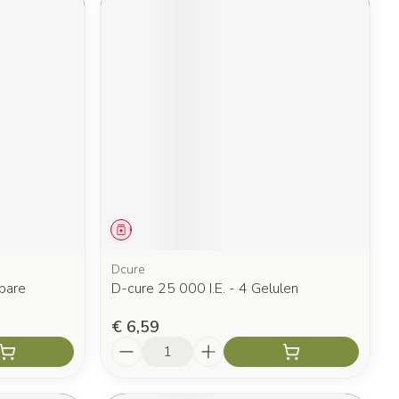
Geneesmiddel
Dcure
kbare
D-cure 25 000 I.E. - 4 Gelulen
€ 6,59
Aantal