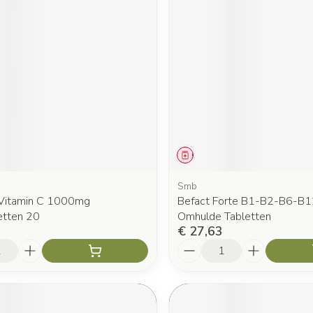
middel
Geneesmiddel
Smb
 Vitamin C 1000mg
Befact Forte B1-B2-B6-B1
etten 20
Omhulde Tabletten
€ 27,63
Aantal