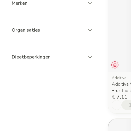
Merken
filter
Organisaties
filter
Dieetbeperkingen
filter
Genees
Additiva
Additiva
Bruistabl
€ 7,11
Aantal