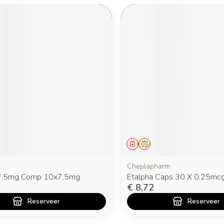
middel
oorschrift
Geneesmiddel
Op voorschrift
Cheplapharm
 7,5mg Comp 10x7,5mg
Etalpha Caps 30 X 0,25mc
€ 8,72
Reserveer
Reserveer