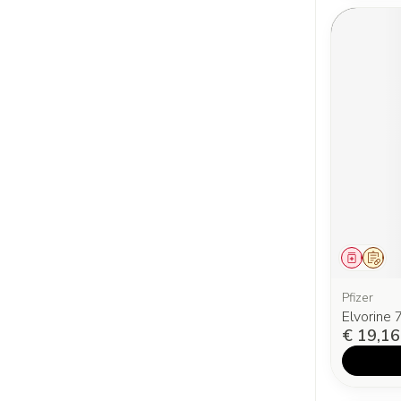
Genees
Op v
Pfizer
Elvorine
€ 19,16