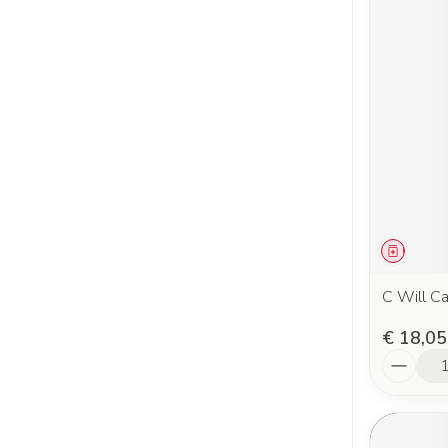
Genees
C Will C
€ 18,05
Aantal