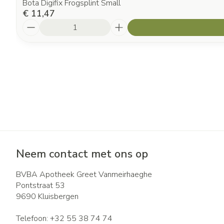
Bota Digifix Frogsplint Small
€ 11,47
Aantal
Neem contact met ons op
BVBA Apotheek Greet Vanmeirhaeghe
Pontstraat 53
9690
Kluisbergen
Telefoon:
+32 55 38 74 74