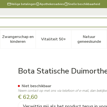
Veilige betalingen
Apothekersadvies
Snelle beschikbaarheid
Zwangerschap en
Natuur
Vitaliteit 50+
, verzorging en hygiëne categorie
enu voor Dieet, voeding en vitamines categorie
Toon submenu voor Zwangerschap en kinderen ca
Toon submenu voor Vitaliteit
Toon subm
kinderen
geneeskunde
l Xs
Bota Statische Duimorthe
Niet beschikbaar
Neem contact op met ons via telefoon of e-mail, dan bekij
€ 62,60
Verwittig mij als het product terug in voo