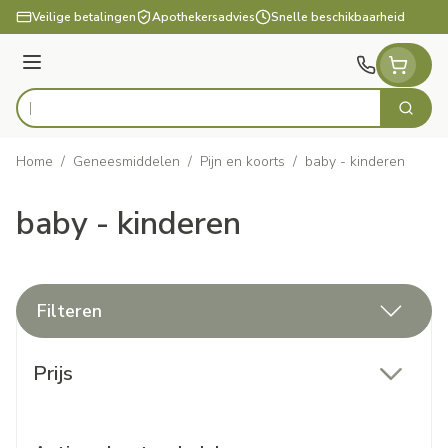
Ga naar de inhoud
Veilige betalingen
Apothekersadvies
Snelle beschikbaarheid
Menu
Zoek
Product, merk, categorie...
Home
/
Geneesmiddelen
/
Pijn en koorts
/
baby - kinderen
baby - kinderen
Filteren
Doorgaan naar productlijst
Prijs
filter