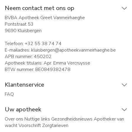
Neem contact met ons op
BVBA Apotheek Greet Vanmeirhaeghe
Pontstraat 53
9690
Kluisbergen
Telefoon:
+32 55 38 74 74
E-mailadres:
kluisbergen@
apotheekvanmeirhaeghe.be
APB nummer:
450202
Apotheek titularis:
Apr. Emma Vercruysse
BTW nummer:
BE0849382478
Klantenservice
FAQ
Uw apotheek
Over ons
Nuttige links
Gezondheidsnieuws
Apotheker van
wacht
Voorschrift
Zorgtarieven