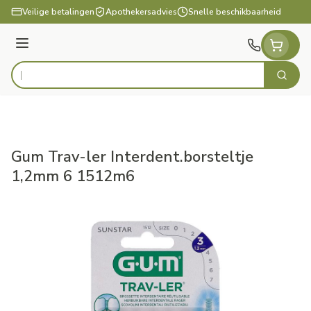
Ga naar de inhoud
Veilige betalingen
Apothekersadvies
Snelle beschikbaarheid
Menu
Zoek
Product, merk, categorie...
Gum Trav-ler Interdent.borsteltje
1,2mm 6 1512m6