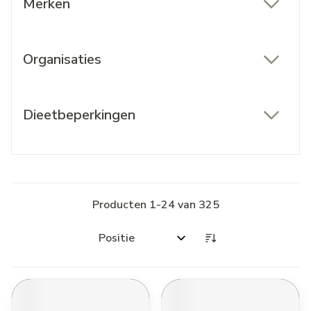
Merken
filter
Organisaties
filter
Dieetbeperkingen
filter
Producten
1
-
24
van
325
Sorteer op: