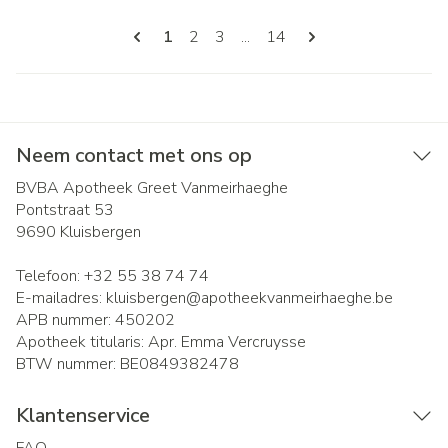
Pagina's
U lees momenteel pagina
Pagina
Pagina
Pagina
1
2
3
...
14
Neem contact met ons op
BVBA Apotheek Greet Vanmeirhaeghe
Pontstraat 53
9690
Kluisbergen
Telefoon:
+32 55 38 74 74
E-mailadres:
kluisbergen@
apotheekvanmeirhaeghe.be
APB nummer:
450202
Apotheek titularis:
Apr. Emma Vercruysse
BTW nummer:
BE0849382478
Klantenservice