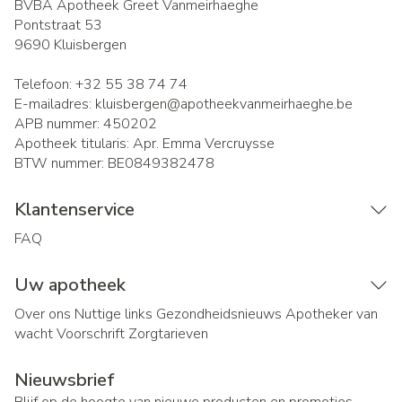
BVBA Apotheek Greet Vanmeirhaeghe
Pontstraat 53
9690
Kluisbergen
Telefoon:
+32 55 38 74 74
E-mailadres:
kluisbergen@
apotheekvanmeirhaeghe.be
APB nummer:
450202
Apotheek titularis:
Apr. Emma Vercruysse
BTW nummer:
BE0849382478
Klantenservice
FAQ
Uw apotheek
Over ons
Nuttige links
Gezondheidsnieuws
Apotheker van
wacht
Voorschrift
Zorgtarieven
Nieuwsbrief