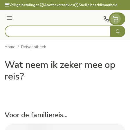
Ga naar de inhoud
Veilige betalingen
Apothekersadvies
Snelle beschikbaarheid
Menu
Zoek
Product, merk, categorie...
Home
/
Reisapotheek
Wat neem ik zeker mee op
reis?
Voor de familiereis...