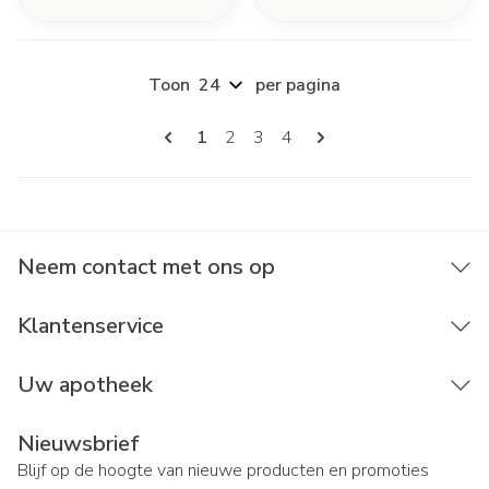
Toon
per pagina
Pagina's
U lees momenteel pagina
Pagina
Pagina
Pagina
1
2
3
4
Neem contact met ons op
Klantenservice
Uw apotheek
Nieuwsbrief
Blijf op de hoogte van nieuwe producten en promoties