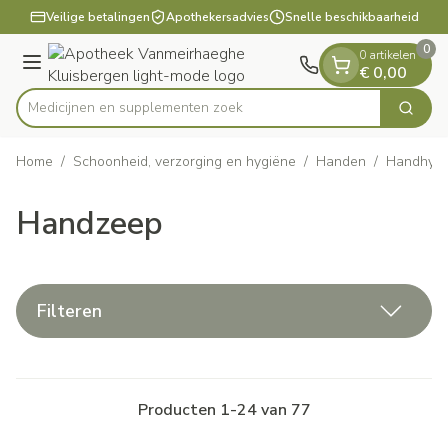
Dia 1 van 1
Ga naar de inhoud
Veilige betalingen
Apothekersadvies
Snelle beschikbaarheid
0
0 artikelen
Menu
€ 0,00
Medicijnen e
Zoek
Product, merk, categorie...
Home
/
Schoonheid, verzorging en hygiëne
/
Handen
/
Handhygi
Handzeep
Filteren
Producten
1
-
24
van
77