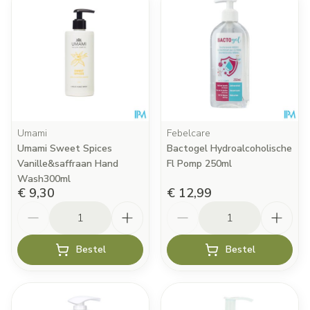
Umami
Febelcare
Umami Sweet Spices
Bactogel Hydroalcoholische
Vanille&saffraan Hand
Fl Pomp 250ml
Wash300ml
€ 9,30
€ 12,99
Aantal
Aantal
Bestel
Bestel