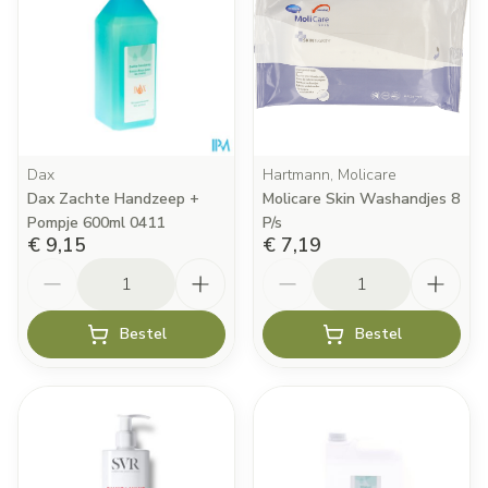
Dax
Hartmann, Molicare
Dax Zachte Handzeep +
Molicare Skin Washandjes 8
Pompje 600ml 0411
P/s
€ 9,15
€ 7,19
Aantal
Aantal
Bestel
Bestel