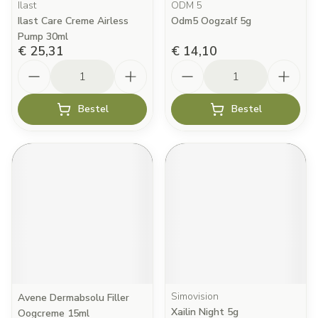
Ilast
ODM 5
Ilast Care Creme Airless
Odm5 Oogzalf 5g
Pump 30ml
€ 25,31
€ 14,10
Aantal
Aantal
Bestel
Bestel
Simovision
Avene Dermabsolu Filler
Xailin Night 5g
Oogcreme 15ml