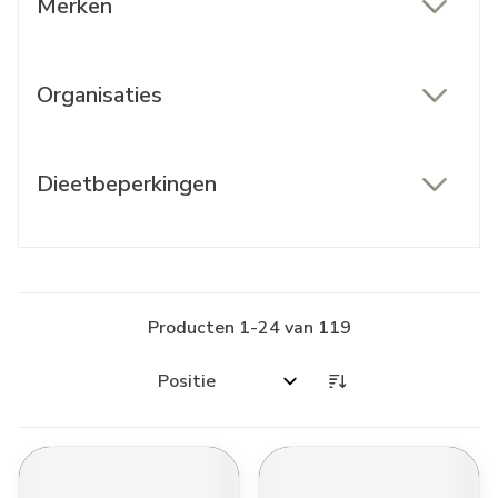
Merken
filter
Organisaties
filter
Dieetbeperkingen
filter
Producten
1
-
24
van
119
Sorteer op: