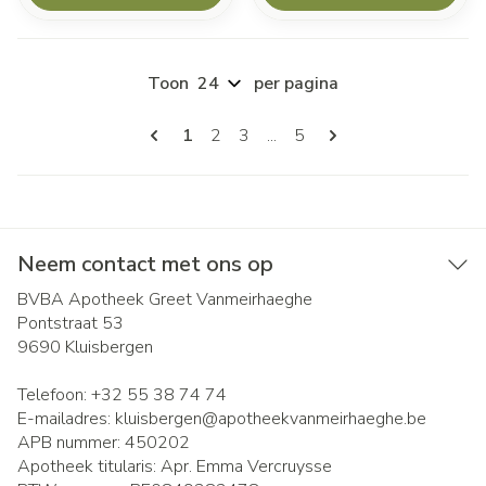
Toon
per pagina
Pagina's
U lees momenteel pagina
Pagina
Pagina
Pagina
1
2
3
...
5
Neem contact met ons op
BVBA Apotheek Greet Vanmeirhaeghe
Pontstraat 53
9690
Kluisbergen
Telefoon:
+32 55 38 74 74
E-mailadres:
kluisbergen@
apotheekvanmeirhaeghe.be
APB nummer:
450202
Apotheek titularis:
Apr. Emma Vercruysse