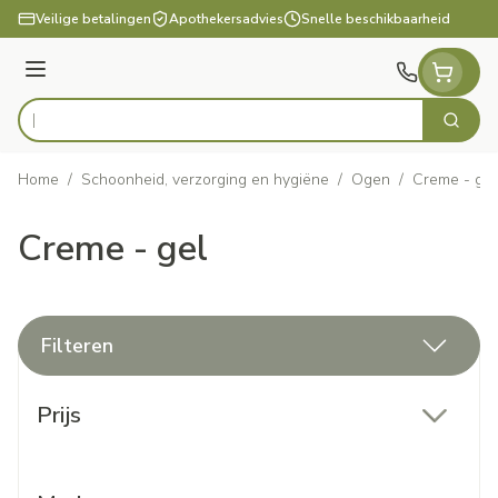
Ga naar de inhoud
Veilige betalingen
Apothekersadvies
Snelle beschikbaarheid
Menu
Zoek
Product, merk, categorie...
Home
/
Schoonheid, verzorging en hygiëne
/
Ogen
/
Creme - gel
Creme - gel
Filteren
Doorgaan naar productlijst
Prijs
filter