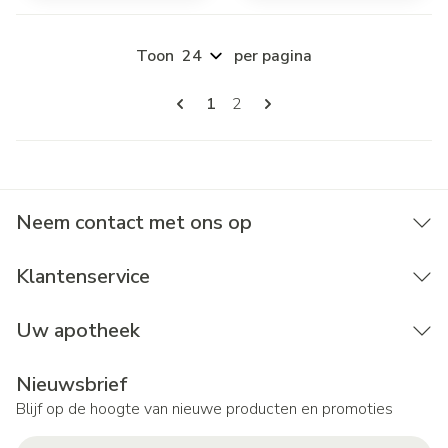
Toon
per pagina
Pagina's
U lees momenteel pagina
Pagina
1
2
Neem contact met ons op
Klantenservice
Uw apotheek
Nieuwsbrief
Blijf op de hoogte van nieuwe producten en promoties
E-mail adres