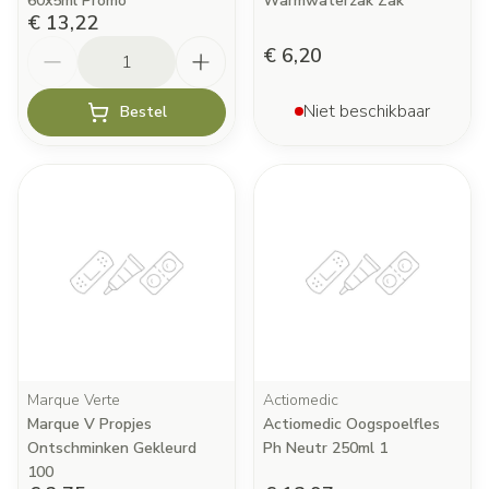
60x5ml Promo
Warmwaterzak Zak
€ 13,22
Aantal
€ 6,20
Niet beschikbaar
Bestel
Marque Verte
Actiomedic
Marque V Propjes
Actiomedic Oogspoelfles
Ontschminken Gekleurd
Ph Neutr 250ml 1
100