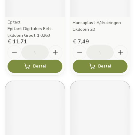
Epitact
Hansaplast A/drukringen
Epitact Digitubes Eelt-
Likdoorn 20
likdoorn Groot 1 0263
€ 11,71
€ 7,49
Aantal
Aantal
Bestel
Bestel