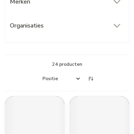
Merken
filter
Organisaties
filter
24
producten
Sorteer op: