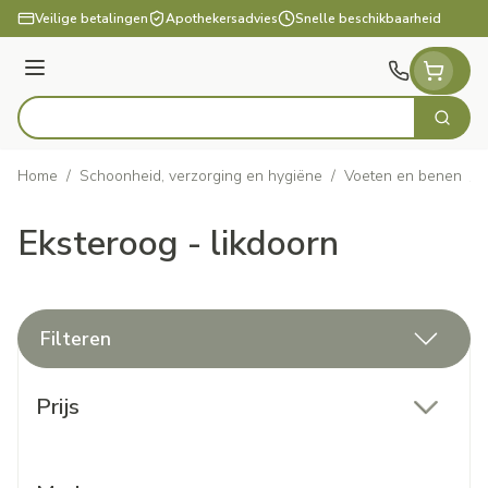
Ga naar de inhoud
Veilige betalingen
Apothekersadvies
Snelle beschikbaarheid
Menu
Zoek
Product, merk, categorie...
Home
/
Schoonheid, verzorging en hygiëne
/
Voeten en benen
/
Eksteroog - likdoorn
Filteren
Doorgaan naar productlijst
Prijs
filter