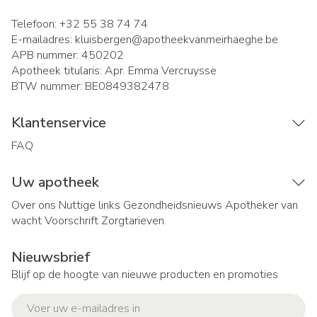
Telefoon:
+32 55 38 74 74
E-mailadres:
kluisbergen@
apotheekvanmeirhaeghe.be
APB nummer:
450202
Apotheek titularis:
Apr. Emma Vercruysse
BTW nummer:
BE0849382478
Klantenservice
FAQ
Uw apotheek
Over ons
Nuttige links
Gezondheidsnieuws
Apotheker van
wacht
Voorschrift
Zorgtarieven
Nieuwsbrief
Blijf op de hoogte van nieuwe producten en promoties
E-mail adres