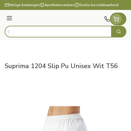
Ga naar de inhoud
Veilige betalingen
Apothekersadvies
Snelle beschikbaarheid
Menu
Zoek
Product, merk, categorie...
Suprima 1204 Slip Pu Unisex Wit T56