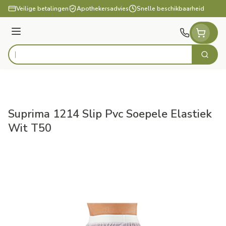
Ga naar de inhoud
Veilige betalingen
Apothekersadvies
Snelle beschikbaarheid
Menu
Zoek
Product, merk, categorie...
Suprima 1214 Slip Pvc Soepele Elastiek
Wit T50