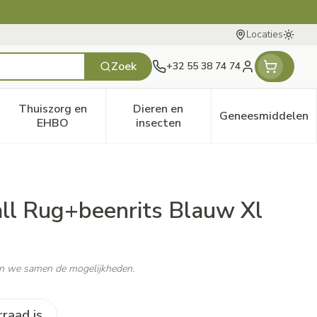
Locaties
Oversc
Zoek
+32 55 38 74 74
Klant menu
Thuiszorg en
Dieren en
Geneesmiddelen
tegorie
 50+ categorie
enu voor Natuur geneeskunde categorie
Toon submenu voor Thuiszorg en EHBO categorie
Toon submenu voor Dieren en 
Toon subm
EHBO
insecten
ll Rug+beenrits Blauw Xl
ken we samen de mogelijkheden.
rraad is