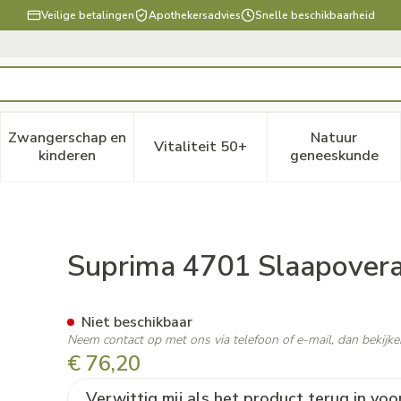
Veilige betalingen
Apothekersadvies
Snelle beschikbaarheid
Zwangerschap en
Natuur
Vitaliteit 50+
, verzorging en hygiëne categorie
enu voor Dieet, voeding en vitamines categorie
Toon submenu voor Zwangerschap en kinderen ca
Toon submenu voor Vitaliteit
Toon subm
kinderen
geneeskunde
Rug+beenrits Blauw Xl
Suprima 4701 Slaapovera
Niet beschikbaar
Neem contact op met ons via telefoon of e-mail, dan bekij
€ 76,20
Verwittig mij als het product terug in voo