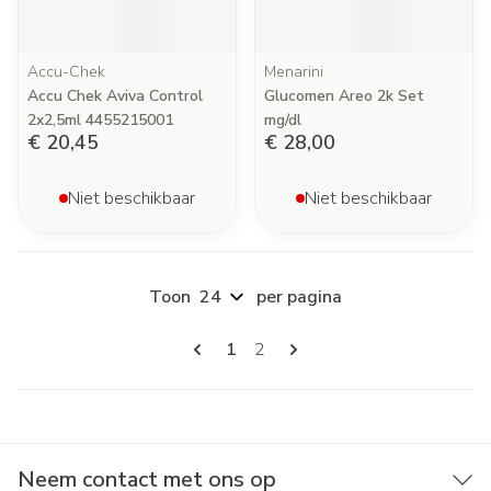
Accu-Chek
Menarini
Accu Chek Aviva Control
Glucomen Areo 2k Set
2x2,5ml 4455215001
mg/dl
€ 20,45
€ 28,00
Niet beschikbaar
Niet beschikbaar
Toon
per pagina
Pagina's
U lees momenteel pagina
Pagina
1
2
Neem contact met ons op