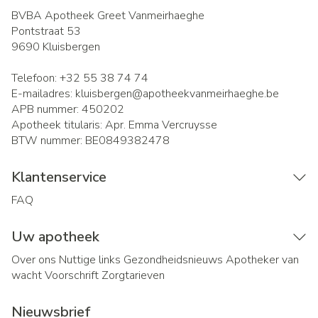
BVBA Apotheek Greet Vanmeirhaeghe
Pontstraat 53
9690
Kluisbergen
Telefoon:
+32 55 38 74 74
E-mailadres:
kluisbergen@
apotheekvanmeirhaeghe.be
APB nummer:
450202
Apotheek titularis:
Apr. Emma Vercruysse
BTW nummer:
BE0849382478
Klantenservice
FAQ
Uw apotheek
Over ons
Nuttige links
Gezondheidsnieuws
Apotheker van
wacht
Voorschrift
Zorgtarieven
Nieuwsbrief