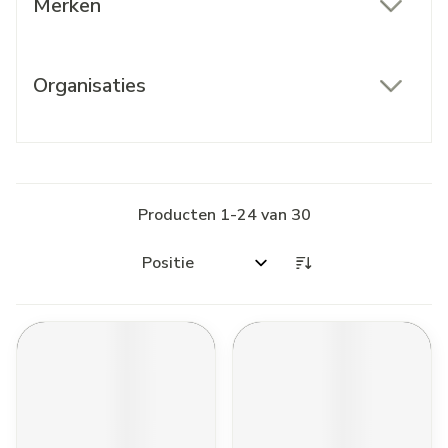
Merken
filter
Organisaties
filter
Producten
1
-
24
van
30
Sorteer op: