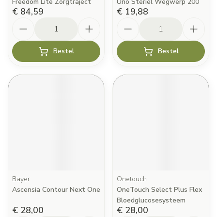
Freedom Lite Zorgtraject
Uno Steriel Wegwerp 200
€ 84,59
€ 19,88
Aantal
Aantal
Bestel
Bestel
Bayer
Onetouch
Ascensia Contour Next One
OneTouch Select Plus Flex
Bloedglucosesysteem
€ 28,00
€ 28,00