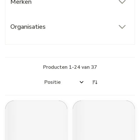
Merken
filter
Organisaties
filter
Producten
1
-
24
van
37
Sorteer op: