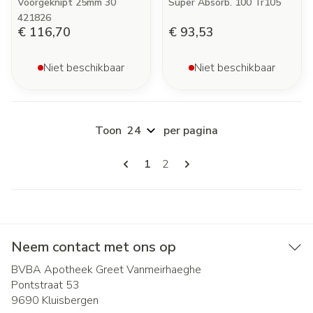
Voorgeknipt 25mm 30
Super Absorb. 100 Tr105
421826
€ 116,70
€ 93,53
Niet beschikbaar
Niet beschikbaar
Toon
per pagina
Pagina's
U lees momenteel pagina
Pagina
1
2
Neem contact met ons op
BVBA Apotheek Greet Vanmeirhaeghe
Pontstraat 53
9690
Kluisbergen