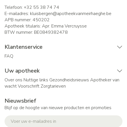
Telefoon:
+32 55 38 74 74
E-mailadres:
kluisbergen@
apotheekvanmeirhaeghe.be
APB nummer:
450202
Apotheek titularis:
Apr. Emma Vercruysse
BTW nummer:
BE0849382478
Klantenservice
FAQ
Uw apotheek
Over ons
Nuttige links
Gezondheidsnieuws
Apotheker van
wacht
Voorschrift
Zorgtarieven
Nieuwsbrief
Blijf op de hoogte van nieuwe producten en promoties
E-mail adres