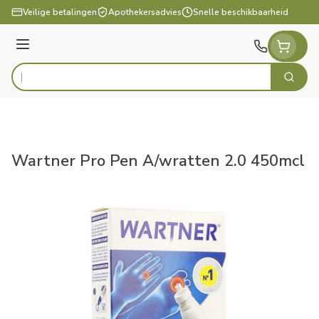
Ga naar de inhoud
Veilige betalingen
Apothekersadvies
Snelle beschikbaarheid
Menu
Zoek
Product, merk, categorie...
Wartner Pro Pen A/wratten 2.0 450mcl