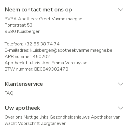
Neem contact met ons op
BVBA Apotheek Greet Vanmeirhaeghe
Pontstraat 53
9690
Kluisbergen
Telefoon:
+32 55 38 74 74
E-mailadres:
kluisbergen@
apotheekvanmeirhaeghe.be
APB nummer:
450202
Apotheek titularis:
Apr. Emma Vercruysse
BTW nummer:
BE0849382478
Klantenservice
FAQ
Uw apotheek
Over ons
Nuttige links
Gezondheidsnieuws
Apotheker van
wacht
Voorschrift
Zorgtarieven