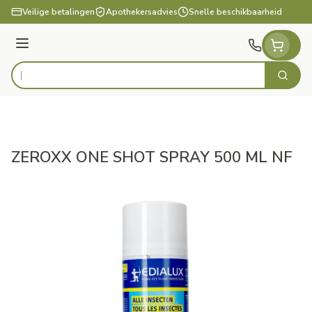
Ga naar de inhoud
Veilige betalingen
Apothekersadvies
Snelle beschikbaarheid
Menu
Zoek
Product, merk, categorie...
ZEROXX ONE SHOT SPRAY 500 ML NF