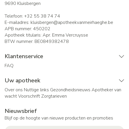
9690
Kluisbergen
Telefoon:
+32 55 38 74 74
E-mailadres:
kluisbergen@
apotheekvanmeirhaeghe.be
APB nummer:
450202
Apotheek titularis:
Apr. Emma Vercruysse
BTW nummer:
BE0849382478
Klantenservice
FAQ
Uw apotheek
Over ons
Nuttige links
Gezondheidsnieuws
Apotheker van
wacht
Voorschrift
Zorgtarieven
Nieuwsbrief
Blijf op de hoogte van nieuwe producten en promoties
E-mail adres