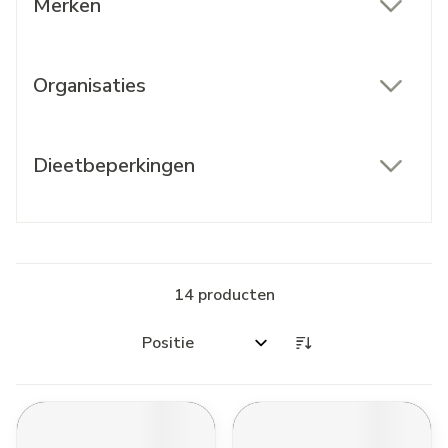
Merken
filter
Organisaties
filter
Dieetbeperkingen
filter
14
producten
Sorteer op: