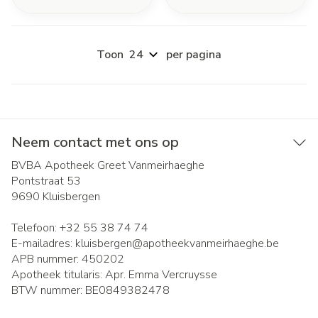
Toon
per pagina
Neem contact met ons op
BVBA Apotheek Greet Vanmeirhaeghe
Pontstraat 53
9690
Kluisbergen
Telefoon:
+32 55 38 74 74
E-mailadres:
kluisbergen@
apotheekvanmeirhaeghe.be
APB nummer:
450202
Apotheek titularis:
Apr. Emma Vercruysse
BTW nummer:
BE0849382478