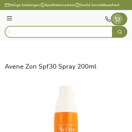
Ga naar de inhoud
Veilige betalingen
Apothekersadvies
Snelle beschikbaarheid
Menu
Zoek
Product, merk, categorie...
Avene Zon Spf30 Spray 200ml