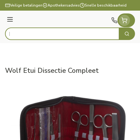
Ga naar de inhoud
Veilige betalingen
Apothekersadvies
Snelle beschikbaarheid
Menu
Zoek
Product, merk, categorie...
Wolf Etui Dissectie Compleet